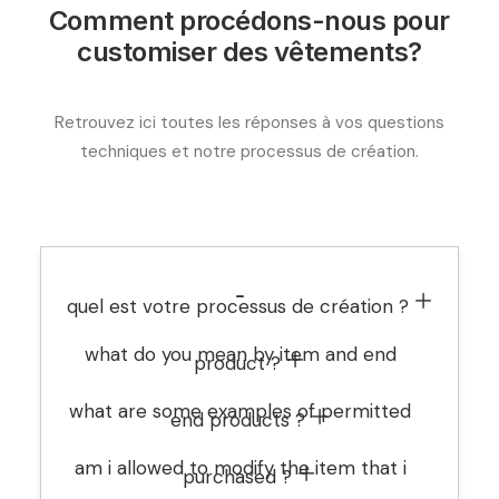
Comment procédons-nous pour
customiser des vêtements?
Retrouvez ici toutes les réponses à vos questions
techniques et notre processus de création.
quel est votre processus de création ? ㅤ
what do you mean by item and end
product ? ㅤ
what are some examples of permitted
end products ? ㅤ
am i allowed to modify the item that i
purchased ? ㅤ