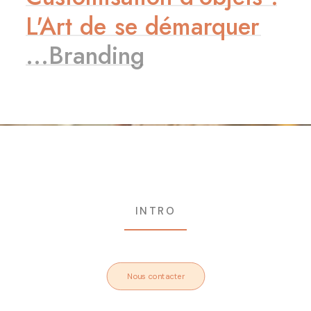
L'Art
de
se
démarquer
.
.
.
B
r
a
n
d
i
n
g
INTRO
Nous contacter