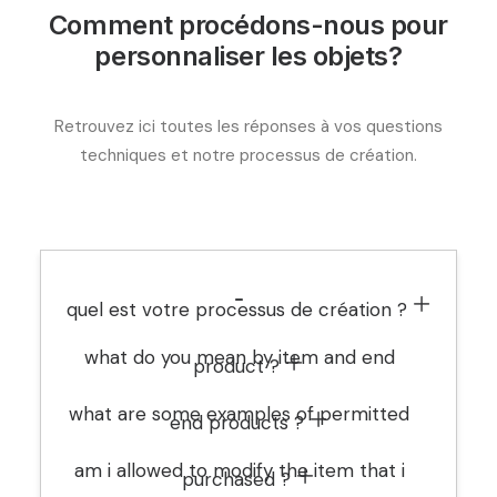
Comment procédons-nous pour
personnaliser les objets?
Retrouvez ici toutes les réponses à vos questions
techniques et notre processus de création.
quel est votre processus de création ? ㅤ
what do you mean by item and end
product ? ㅤ
what are some examples of permitted
end products ? ㅤ
am i allowed to modify the item that i
purchased ? ㅤ